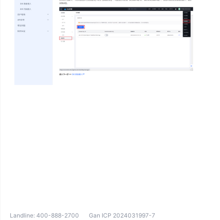
Landline:
400-888-2700
Gan ICP 2024031997-7