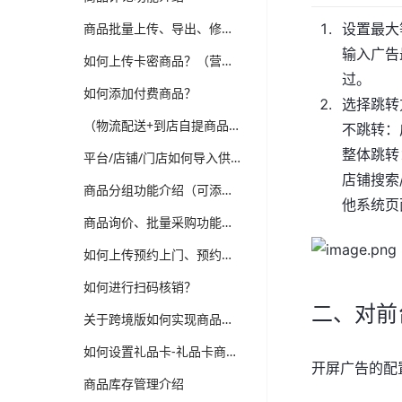
商品批量上传、导出、修改功能介绍
设置最大
输入广告
如何上传卡密商品？（营销-电子卡券）
过。
如何添加付费商品？
选择跳转
（物流配送+到店自提商品）如何上传普通商品？
不跳转：
整体跳转
平台/店铺/门店如何导入供应商商品？（跨境、供应商、多门店版本适用）
店铺搜索
商品分组功能介绍（可添加新品、热销、分类等分组，装修可选择商品分组分类）
他系统页
商品询价、批量采购功能介绍（跨境、供应商、企业批发版本）
如何上传预约上门、预约到店商品？
如何进行扫码核销？
二、对前
关于跨境版如何实现商品详情多语言翻译维护？
如何设置礼品卡-礼品卡商品？
开屏广告的配
商品库存管理介绍