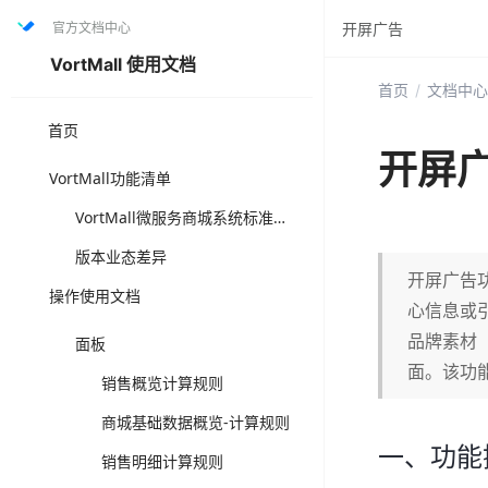
官方文档中心
开屏广告
VortMall 使用文档
首页
/
文档中心
首页
开屏
VortMall功能清单
VortMall微服务商城系统标准版功能清单（打“✅”为套餐固定功能，可直接选用成熟方案，“可选配”为可另升级叠加版本功能，注店铺体系与门店体系为互斥功能体系）
版本业态差异
开屏广告
操作使用文档
心信息或
品牌素材
面板
面。该功
销售概览计算规则
商城基础数据概览-计算规则
一、功能
销售明细计算规则