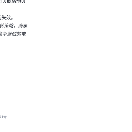
首页或活动页
能失效。
跳转策略，商家
竞争激烈的电
41号