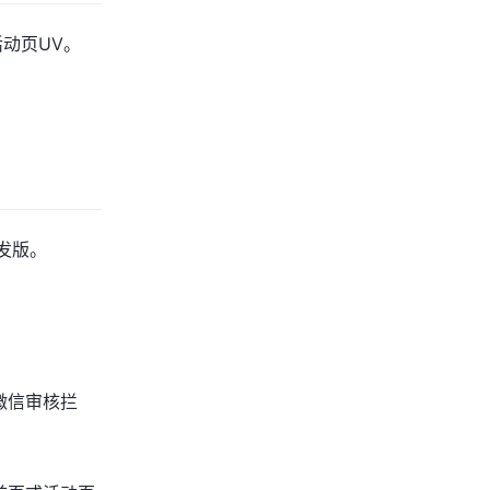
动页UV。
发版。
微信审核拦
。