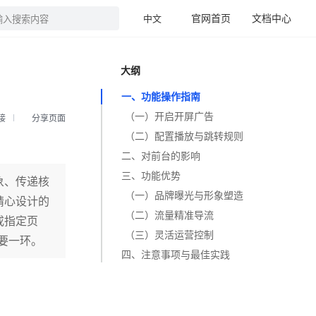
官网首页
文档中心
中文
输入搜索内容
大纲
一、功能操作指南
（一）开启开屏广告
接
分享页面
（二）配置播放与跳转规则
二、对前台的影响
三、功能优势
象、传递核
（一）品牌曝光与形象塑造
精心设计的
（二）流量精准导流
或指定页
（三）灵活运营控制
要一环。
四、注意事项与最佳实践