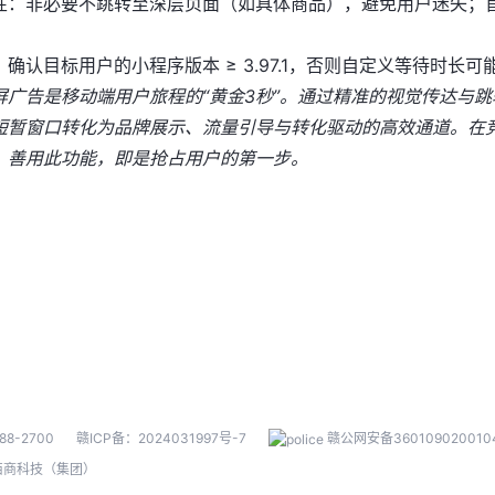
性：非必要不跳转至深层页面（如具体商品），避免用户迷失；
确认目标用户的小程序版本 ≥ 3.97.1，否则自定义等待时长可
屏广告是移动端用户旅程的“黄金3秒”。通过精准的视觉传达与
短暂窗口转化为品牌展示、流量引导与转化驱动的高效通道。在
，善用此功能，即是抢占用户的第一步。
88-2700
赣ICP备：2024031997号-7
赣公网安备360109020010
ll 佰商科技（集团）