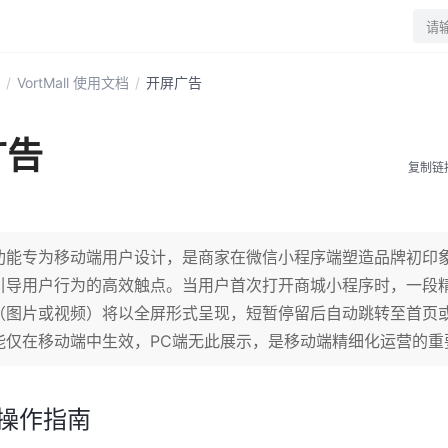
请
/
VortMall 使用文档
/
开屏广告
广告
复制链
功能专为移动端用户设计，是商家在微信小程序端塑造品牌初印
引导用户行为的高效触点。当用户首次打开商城小程序时，一段
（图片或视频）将以全屏形式呈现，短暂停留后自动跳转至首页
能仅在移动端中生效，PC端无此展示，是移动端精细化运营的重
操作指南