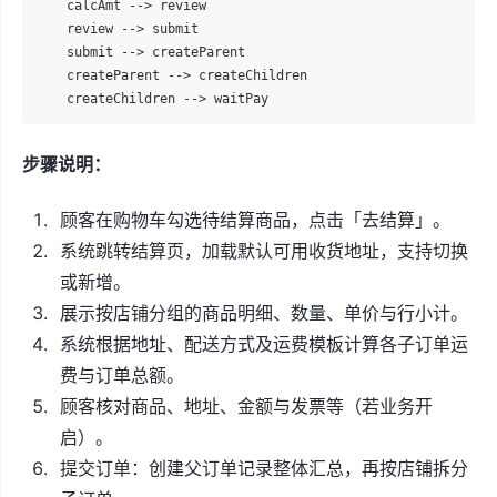
    calcAmt --> review

    review --> submit

    submit --> createParent

    createParent --> createChildren

步骤说明：
顾客在购物车勾选待结算商品，点击「去结算」。
系统跳转结算页，加载默认可用收货地址，支持切换
或新增。
展示按店铺分组的商品明细、数量、单价与行小计。
系统根据地址、配送方式及运费模板计算各子订单运
费与订单总额。
顾客核对商品、地址、金额与发票等（若业务开
启）。
提交订单：创建父订单记录整体汇总，再按店铺拆分