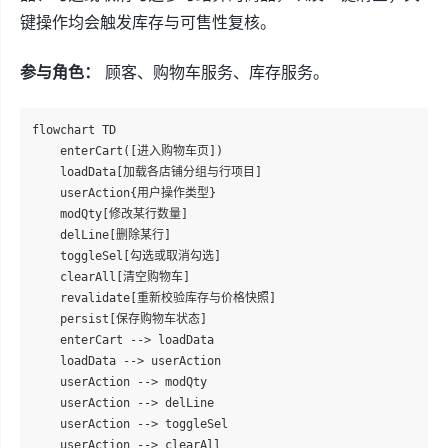
键操作均会触发库存与可售性复核。
参与角色：
顾客、购物车服务、库存服务。
flowchart TD

    enterCart([进入购物车页])

    loadData[加载各店铺分组与行项目]

    userAction{用户操作类型}

    modQty[修改某行数量]

    delLine[删除某行]

    toggleSel[勾选或取消勾选]

    clearAll[清空购物车]

    revalidate[重新校验库存与价格快照]

    persist[保存购物车状态]

    enterCart --> loadData

    loadData --> userAction

    userAction --> modQty

    userAction --> delLine

    userAction --> toggleSel

    userAction --> clearAll
