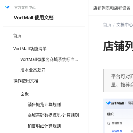
官方文档中心
店铺列表和店铺设置
VortMall 使用文档
首页
/
文档中心
首页
店铺
VortMall功能清单
VortMall微服务商城系统标准版功能清单（打“✅”为套餐固定功能，可直接选用成熟方案，“可选配”为可另升级叠加版本功能，注店铺体系与门店体系为互斥功能体系）
版本业态差异
平台可对
操作使用文档
量、推荐
面板
销售概览计算规则
商城基础数据概览-计算规则
销售明细计算规则