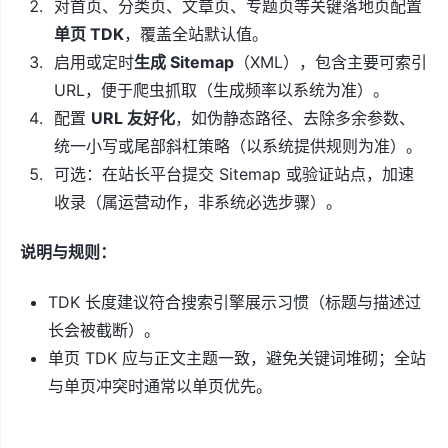
对首页、分类页、文章页、专题页等关键落地页配置
单页 TDK
，覆盖全站默认值。
启用或定时
生成 Sitemap
（XML），包含主要可索引
URL，便于爬虫抓取（生成频率以系统为准）。
配置
URL 友好化
，如伪静态路径、去除多余参数、
统一小写或尾部斜杠策略（以系统提供规则为准）。
可选：在站长平台提交 Sitemap 或验证站点，加速
收录（属运营动作，非系统必选步骤）。
说明与规则：
TDK 长度建议符合搜索引擎展示习惯（标题与描述过
长会被截断）。
单页 TDK 应与正文主题一致，避免关键词堆砌；全站
与单页冲突时通常以单页优先。