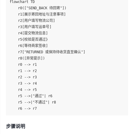
flowchart TD

    r0(["SEND_BACK 待回寄"])

    r1[展示寄回地址与注意事项]

    r2[用户填写物流公司]

    r3[用户填写运单号]

    r4[提交物流信息]

    r5{校验是否通过}

    r6[等待商家签收]

    r7["RETURNED 或保持待收货直至确认"]

    r8([异常提示])

    r0 --> r1

    r1 --> r2

    r2 --> r3

    r3 --> r4

    r4 --> r5

    r5 -->|"通过"| r6

    r5 -->|"不通过"| r8

步骤说明