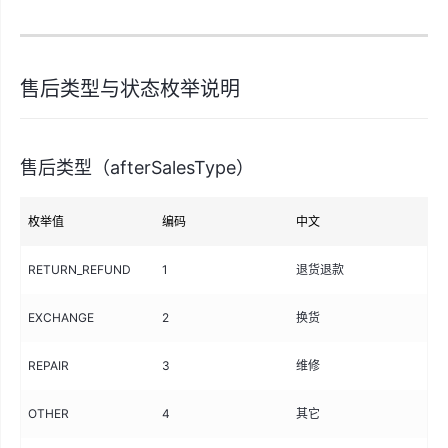
售后类型与状态枚举说明
售后类型（afterSalesType）
枚举值
编码
中文
ne
RETURN_REFUND
1
退货退款
YE
EXCHANGE
2
换货
YE
REPAIR
3
维修
NO
OTHER
4
其它
NO