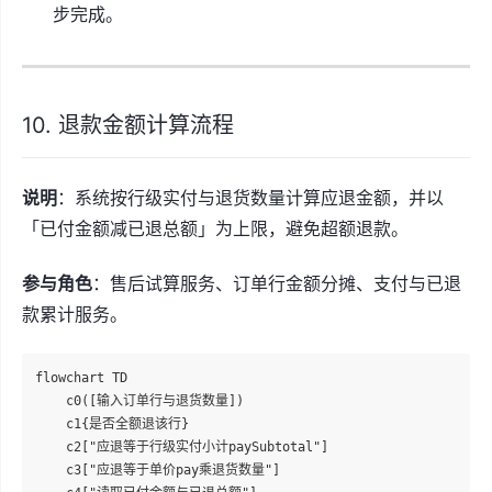
步完成。
10. 退款金额计算流程
说明
：系统按行级实付与退货数量计算应退金额，并以
「已付金额减已退总额」为上限，避免超额退款。
参与角色
：售后试算服务、订单行金额分摊、支付与已退
款累计服务。
flowchart TD

    c0([输入订单行与退货数量])

    c1{是否全额退该行}

    c2["应退等于行级实付小计paySubtotal"]

    c3["应退等于单价pay乘退货数量"]
