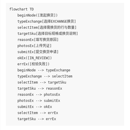
flowchart TD

    beginNode([发起换货])

    typeExchange[选择EXCHANGE换货]

    selectItem[选择需换货的行与数量]

    targetSku[选择目标规格或换货说明]

    reasonEx[填写换货原因]

    photosEx[上传凭证]

    submitEx[提交换货申请]

    okEx([IN_REVIEW])

    errEx([校验失败])

    beginNode --> typeExchange

    typeExchange --> selectItem

    selectItem --> targetSku

    targetSku --> reasonEx

    reasonEx --> photosEx

    photosEx --> submitEx

    submitEx --> okEx

    selectItem --> errEx
