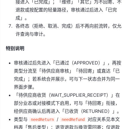
接进入「已完成」；「维修」「其它」为不回寄、不
退款或按配置的轻量路径，审核通过后进入「已完
成」。
各终态（拒绝、取消、完成）后不再向前流转，仅允
许查询与审计。
特别说明
审核通过后先进入「已通过（APPROVED）」，再按
类型分流至「待供应商审核」「待回寄」或直达「已
完成」；若系统合并展示，可与下一状态合并为同一
界面步骤。
「待供应商收货（WAIT_SUPPLIER_RECEIPT）」在
部分业态或对接模式下启用，可与「待回寄」衔接，
经供应商确认后再进入「已收货（RETURNED）」。
类型与
/
对应关系见本文
needReturn
needRefund
档表「售后类型」：退货退款与换货需回寄；仅退款