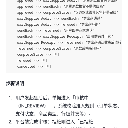
    approved --> waitSupplierAudit: "退货退款换货需供应商"

    approved --> sendBack: "退货退款换货不需供应商"

    approved --> completeState: "仅退款或维修其它轻量完结"

    waitSupplierAudit --> sendBack: "供应商通过"

    waitSupplierAudit --> refused: "供应商拒绝"

    sendBack --> returned: "用户回寄商家确认"

    sendBack --> waitSupplierReceipt: "启用供销时可选"

    waitSupplierReceipt --> returned: "供应商确认收货后流转"

    returned --> completeState: "退款或换货闭环"

    completeState --> [*]

    refused --> [*]

步骤说明
用户发起售后后，单据进入「审核中
（IN_REVIEW）」，系统校验准入规则（订单状态、
支付状态、商品类型、行级并发等）。
平台端完成审核：拒绝则进入「已拒绝