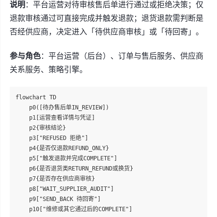
说明
：平台运营对待审核售后单进行通过或拒绝决策；仅
退款审核通过可直接完成并触发退款；退货退款需判断是
否经供应商，决定进入「待供应商审核」或「待回寄」。
参与角色
：平台运营（后台）、订单与售后服务、供应商
关系服务、策略引擎。
flowchart TD

    p0([待办售后单IN_REVIEW])

    p1[运营查看详情与凭证]

    p2{审核结论}

    p3["REFUSED 拒绝"]

    p4{是否仅退款REFUND_ONLY}

    p5["触发退款并完成COMPLETE"]

    p6{是否退货类RETURN_REFUND或换货}

    p7{是否存在供应商审核}

    p8["WAIT_SUPPLIER_AUDIT"]

    p9["SEND_BACK 待回寄"]

    p10["维修或其它通过后的COMPLETE"]
