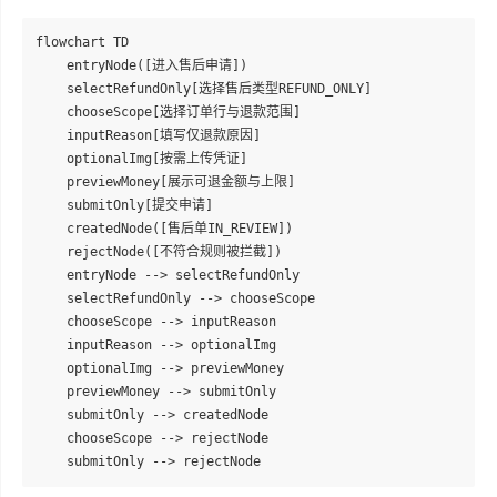
flowchart TD

    entryNode([进入售后申请])

    selectRefundOnly[选择售后类型REFUND_ONLY]

    chooseScope[选择订单行与退款范围]

    inputReason[填写仅退款原因]

    optionalImg[按需上传凭证]

    previewMoney[展示可退金额与上限]

    submitOnly[提交申请]

    createdNode([售后单IN_REVIEW])

    rejectNode([不符合规则被拦截])

    entryNode --> selectRefundOnly

    selectRefundOnly --> chooseScope

    chooseScope --> inputReason

    inputReason --> optionalImg

    optionalImg --> previewMoney

    previewMoney --> submitOnly

    submitOnly --> createdNode

    chooseScope --> rejectNode
