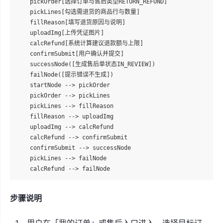
    pickOrder[选择订单与售后类型RETURN_REFUND]

    pickLines[勾选需退货的商品行与数量]

    fillReason[填写退货原因与说明]

    uploadImg[上传凭证图片]

    calcRefund[系统计算建议退款额与上限]

    confirmSubmit[用户确认并提交]

    successNode([生成售后单状态IN_REVIEW])

    failNode([提示错误不生成])

    startNode --> pickOrder

    pickOrder --> pickLines

    pickLines --> fillReason

    fillReason --> uploadImg

    uploadImg --> calcRefund

    calcRefund --> confirmSubmit

    confirmSubmit --> successNode

    pickLines --> failNode

步骤说明
用户在「我的订单」或售后入口进入，选择目标订