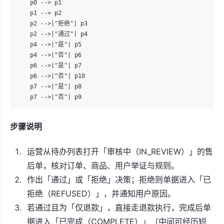
    p0 --> p1

    p1 --> p2

    p2 -->|"拒绝"| p3

    p2 -->|"通过"| p4

    p4 -->|"是"| p5

    p4 -->|"否"| p6

    p6 -->|"是"| p7

    p6 -->|"否"| p10

    p7 -->|"是"| p8

步骤说明
运营从待办列表打开「审核中（IN_REVIEW）」的售
后单，核对订单、商品、用户举证与规则。
作出「通过」或「拒绝」决策；拒绝则单据进入「已
拒绝（REFUSED）」，并通知用户原因。
若通过且为「仅退款」，直接走退款执行，完成后单
据进入「已完成（COMPLETE）」（中间可经历短