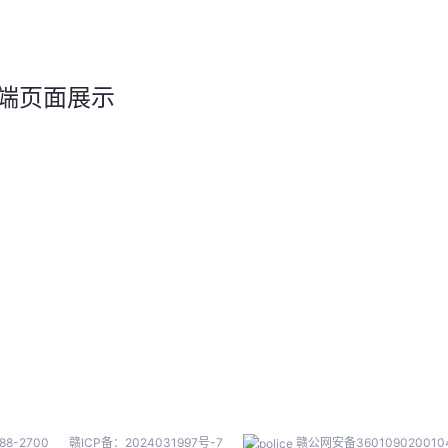
端页面展示
88-2700
赣ICP备：2024031997号-7
赣公网安备360109020010