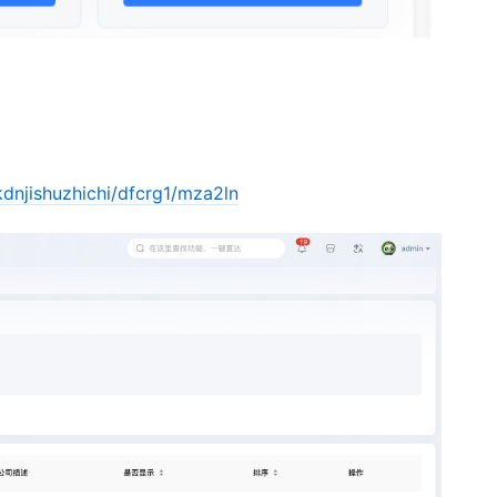
dnjishuzhichi/dfcrg1/mza2ln