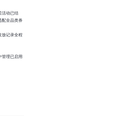
若活动已结
适配全品类券
发放记录全程
中管理已启用