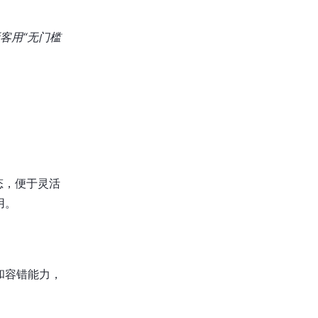
客用“无门槛
态，便于灵活
用。
和容错能力，