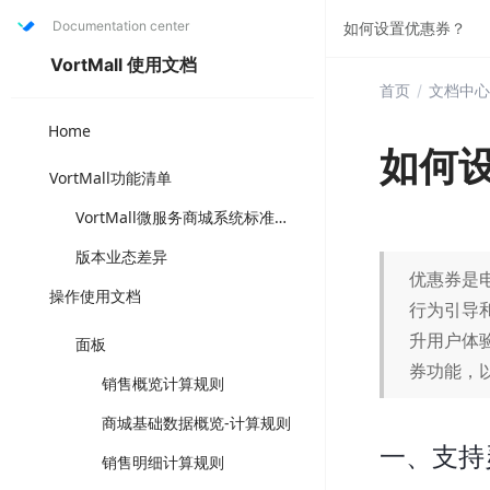
Documentation center
如何设置优惠券？
VortMall 使用文档
首页
/
文档中心
Home
如何
VortMall功能清单
VortMall微服务商城系统标准版功能清单（打“✅”为套餐固定功能，可直接选用成熟方案，“可选配”为可另升级叠加版本功能，注店铺体系与门店体系为互斥功能体系）
版本业态差异
优惠券是
操作使用文档
行为引导
升用户体验
面板
券功能，
销售概览计算规则
商城基础数据概览-计算规则
一、支持
销售明细计算规则