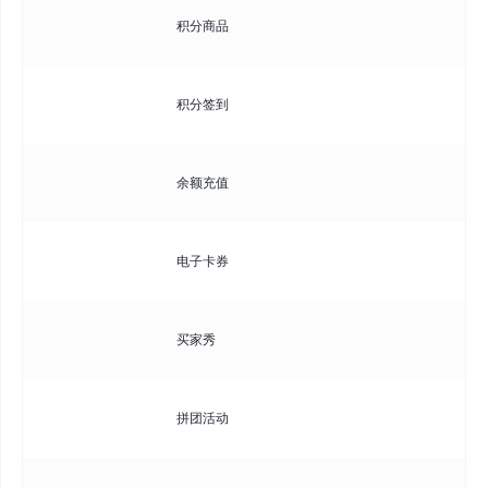
配
积分商品
品
用
积分签到
的
用
余额充值
置
发
电子卡券
支
管
买家秀
选
创
拼团活动
团
创