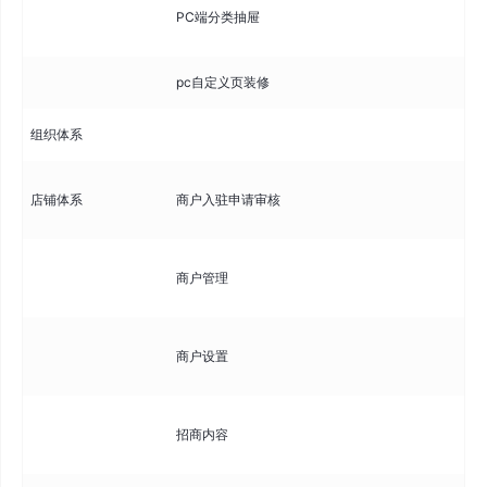
配
PC端分类抽屉
导
pc自定义页装修
创
组织体系
审
店铺体系
商户入驻申请审核
支
管
商户管理
支
配
商户设置
限
管
招商内容
引