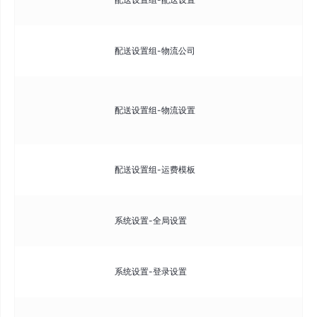
则
管
配送设置组-物流公司
设
可
配送设置组-物流设置
公
司
设
配送设置组-运费模板
持
系
系统设置-全局设置
开
配
系统设置-登录设置
策
配