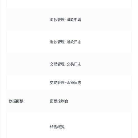
开
查
退款管理-退款申请
支
记
退款管理-退款日志
志
记
交易管理-交易日志
括
交易管理-余额日志
记
数
数据面板
面板控制台
核
查
销售概览
括
单