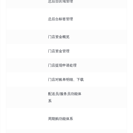
总后台区域管理
管
管
总后台标签管理
类
门店资金概览
查
门店资金管理
管
门店提现申请处理
审
门店对账单明细、下载
查
配送员/服务员功能体
管
系
息
配
周期购功能体系
周