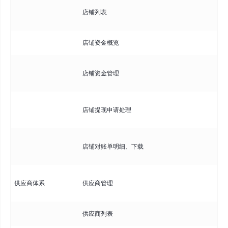
查
店铺列表
持
店铺资金概览
查
管
店铺资金管理
现
审
店铺提现申请处理
申
查
店铺对账单明细、下载
明
管
供应商体系
供应商管理
资
供应商列表
查