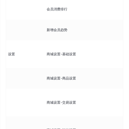
查
会员消费排行
榜
分
新增会员趋势
趋
配
设置
商城设置-基础设置
名
式
配
商城设置-商品设置
库
配
商城设置-交易设置
超
货
配