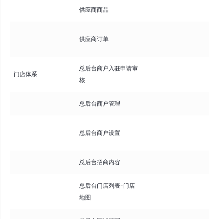
供应商商品
管
查
供应商订单
订
总后台商户入驻申请审
总
门店体系
核
请
总后台商户管理
总
总
总后台商户设置
则
总后台招商内容
总
总后台门店列表-门店
查
地图
图