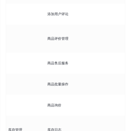
管
添加用户评论
评
管
商品评价管理
核
价
配
商品售后服务
策
批
商品批量操作
改
查
商品询价
询
记
库存管理
库存日志
史