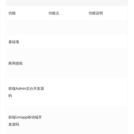
功能
功能点
功能说明
功
基础项
商
商用授权
持
营
提
前端Admin后台开发源
统
码
发
提供
前端Uniapp移动端开
动
发源码
iO