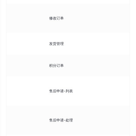
管
修改订单
息
数
处
发货管理
写
使
积分订单
理
查
售后申请-列表
请
出
审
售后申请-处理
款
过