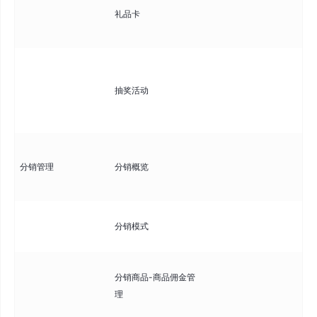
礼品卡
持
则
创
活
抽奖活动
设
券
查
分销管理
分销概览
据
佣
配
分销模式
分
设
分销商品-商品佣金管
不
理
金