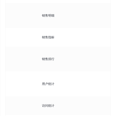
查
销售明细
持
筛
分
销售指标
转
查
销售排行
支
序
统
用户统计
增
存
分
访问统计
括