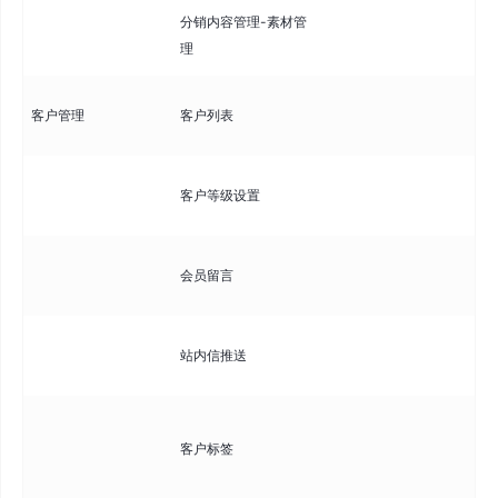
分销内容管理-素材管
上
理
如
查
客户管理
客户列表
息
配
客户等级设置
普
查
会员留言
支
向
站内信推送
支
创
客户标签
系
标