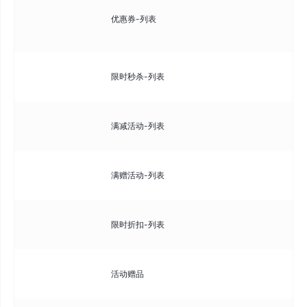
创
优惠券-列表
置
效
配
限时秒杀-列表
置
设
满减活动-列表
满 
配
满赠活动-列表
件
设
限时折扣-列表
8 
管
活动赠品
置