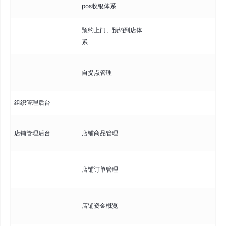
pos收银体系
配
预约上门、预约到店体
配
系
管
自提点管理
地
组织管理后台
店
店铺管理后台
店铺商品管理
品
店
店铺订单管理
单
店
店铺资金概览
况