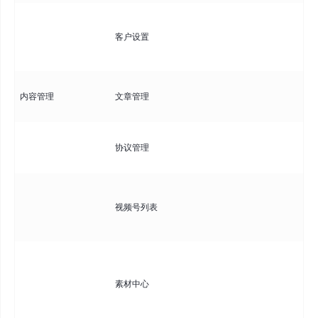
可
客户设置
是
行
发
内容管理
文章管理
如
管
协议管理
政
支
视频号列表
的
视
管
可
素材中心
作
传