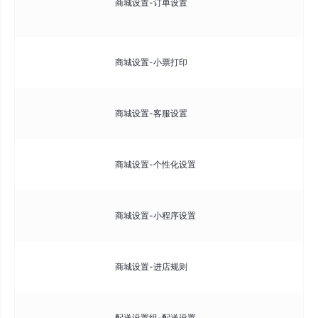
商城设置-订单设置
订
置
配
商城设置-小票打印
印
配
商城设置-客服设置
Q
配
商城设置-个性化设置
如
可
商城设置-小程序设置
频
可
商城设置-进店规则
式
配
配送设置组-配送设置