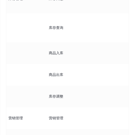
等
实
库存查询
量
筛
录
商品入库
加
录
商品出库
少
手
库存调整
于
营
营销管理
营销管理
口