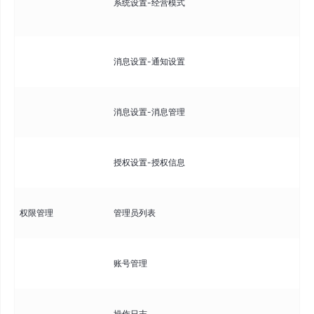
系统设置-经营模式
营
式
配
消息设置-通知设置
和
查
消息设置-消息管理
消
查
授权设置-授权信息
括
管
权限管理
管理员列表
号
管
账号管理
权
记
操作日志