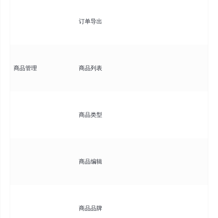
将
订单导出
Ex
分
展
商品管理
商品列表
支
除
定
商品类型
性
管
编
商品编辑
题
存
管
商品品牌
品