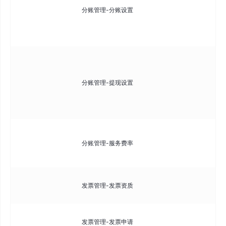
分账管理-分账设置
动
期
抽
配
卡
分账管理-提现设置
控
批
管
支
分账管理-服务费率
自
费
管
发票管理-发票资质
质
审
发票管理-发票申请