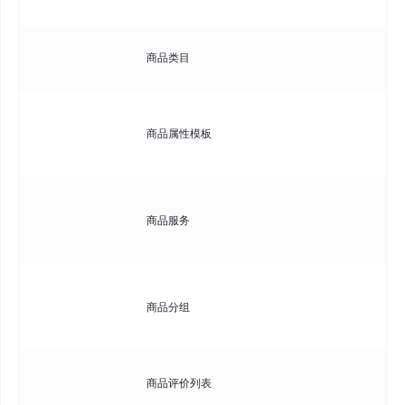
商
管
商品类目
持
定
商品属性模板
颜
量
配
商品服务
（
等
将
商品分组
展
推
查
商品评价列表
内