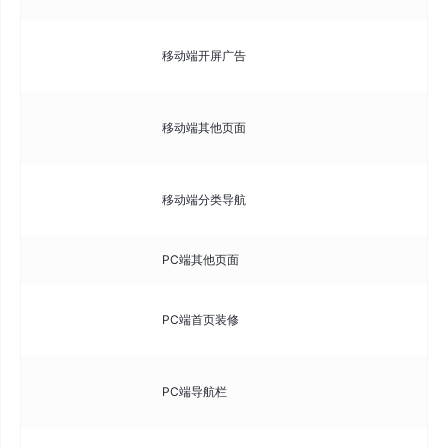
配
移动端开屏广告
片
装
移动端其他页面
页
配
移动端分类导航
导
PC端其他页面
装
可
PC端首页装修
首
配
PC端导航栏
菜