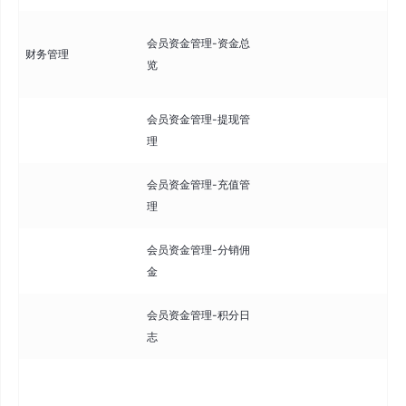
查
会员资金管理-资金总
财务管理
况
览
消
会员资金管理-提现管
审
理
请
会员资金管理-充值管
查
理
持
会员资金管理-分销佣
管
金
和
会员资金管理-积分日
查
志
括
定
退