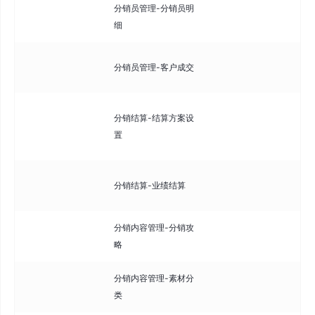
分销员管理-分销员明
查
细
佣
查
分销员管理-客户成交
成
配
分销结算-结算方案设
则
置
门
处
分销结算-业绩结算
计
分销内容管理-分销攻
创
略
程
分销内容管理-素材分
管
类
于