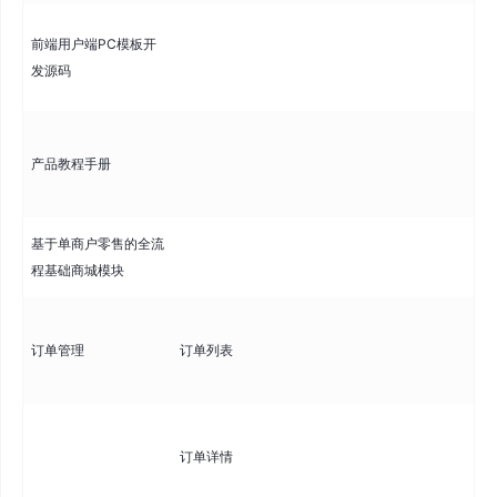
提
前端用户端PC模板开
板
发源码
修
完
产品教程手册
开
手
基于单商户零售的全流
程基础商城模块
查
订单管理
订单列表
面
间
查
订单详情
含
息