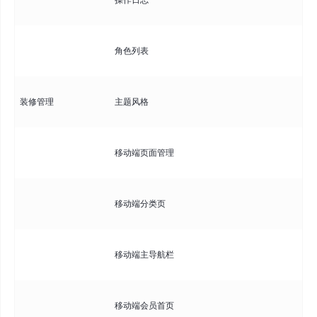
日
管
角色列表
定
选
装修管理
主题风格
格
管
移动端页面管理
组
装
移动端分类页
面
配
移动端主导航栏
菜
装
移动端会员首页
页