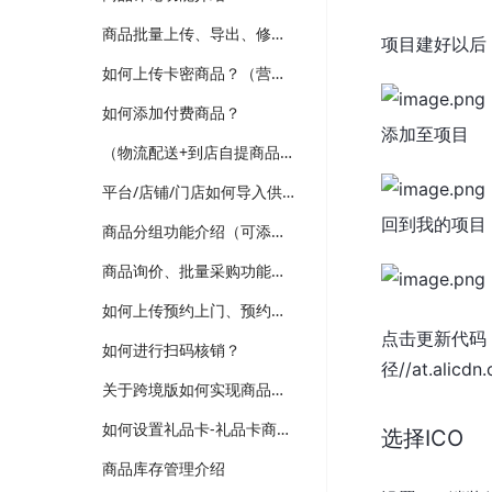
商品批量上传、导出、修改功能介绍
项目建好以后
如何上传卡密商品？（营销-电子卡券）
如何添加付费商品？
添加至项目
（物流配送+到店自提商品）如何上传普通商品？
平台/店铺/门店如何导入供应商商品？（跨境、供应商、多门店版本适用）
回到我的项目
商品分组功能介绍（可添加新品、热销、分类等分组，装修可选择商品分组分类）
商品询价、批量采购功能介绍（跨境、供应商、企业批发版本）
如何上传预约上门、预约到店商品？
点击更新代码
如何进行扫码核销？
径//at.alicdn
关于跨境版如何实现商品详情多语言翻译维护？
如何设置礼品卡-礼品卡商品？
选择ICO
商品库存管理介绍