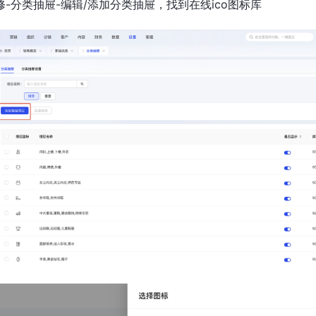
修-分类抽屉-编辑/添加分类抽屉，找到在线ico图标库