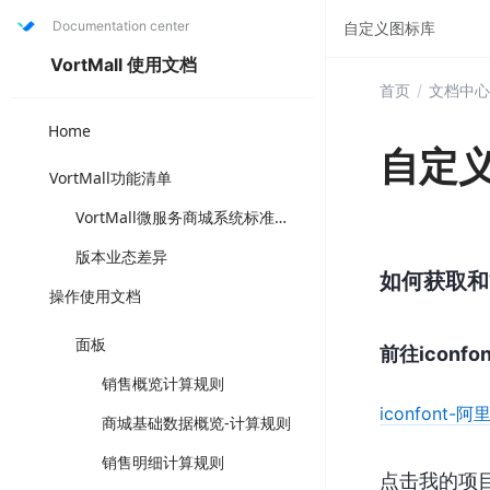
Documentation center
自定义图标库
VortMall 使用文档
首页
/
文档中心
Home
自定
VortMall功能清单
VortMall微服务商城系统标准版功能清单（打“✅”为套餐固定功能，可直接选用成熟方案，“可选配”为可另升级叠加版本功能，注店铺体系与门店体系为互斥功能体系）
版本业态差异
如何获取和
操作使用文档
面板
前往iconfon
销售概览计算规则
iconfont
商城基础数据概览-计算规则
销售明细计算规则
点击我的项