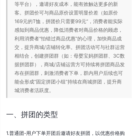
等平台），邀请好友成本，能有效触达更多的新
客。拼团价可与商品原价设置明显价差（如原价
169元的T恤，拼团价只需要99元“，消费者能实际
感知到商品优惠，降低消费者对商品价格的顾虑，
利用消费者“怕错过商品优惠”的心理，加快商品成
交，提升商城/店铺转化率。拼团活动可与社群运营
相结合，创建拼团群（如：母婴宝妈拼团群、3C数
据拼团群），商城/店铺运营方可持续将拼团商品发
布在拼团群，刺激消费者下单，群内用户后续也可
能会形成“固定拼团小组”持续在商城拼团，提升商
城消费者活跃度。
一、拼团的类型
1.普通团-用户下单开团后邀请好友拼团，以优惠价格购