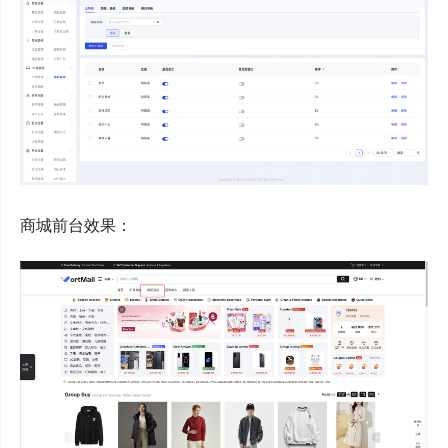
商城前台效果：