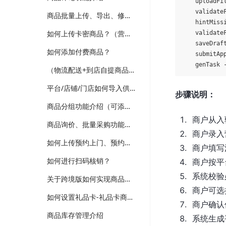
    uploadF
    valida
商品批量上传、导出、修改功能介绍
    hintMissi
如何上传卡密商品？（营销-电子卡券）
    validat
    saveDra
如何添加付费商品？
    submitA
（物流配送+到店自提商品）如何上传普通商品？
平台/店铺/门店如何导入供应商商品？（跨境、供应商、多门店版本适用）
步骤说明：
商品分组功能介绍（可添加新品、热销、分类等分组，装修可选择商品分组分类）
商户从入
商品询价、批量采购功能介绍（跨境、供应商、企业批发版本）
商户录入
如何上传预约上门、预约到店商品？
商户填写
如何进行扫码核销？
商户按平
系统校验
关于跨境版如何实现商品详情多语言翻译维护？
商户可选
如何设置礼品卡-礼品卡商品？
商户确认
商品库存管理介绍
系统生成