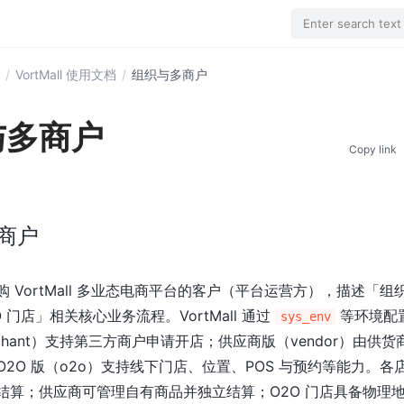
Enter search text
/
VortMall 使用文档
/
组织与多商户
与多商户
Copy link
商户
 VortMall 多业态电商平台的客户（平台运营方），描述「
O 门店」相关核心业务流程。VortMall 通过
等环境配
sys_env
chant）支持第三方商户申请开店；供应商版（vendor）由供
2O 版（o2o）支持线下门店、位置、POS 与预约等能力。各
结算；供应商可管理自有商品并独立结算；O2O 门店具备物理