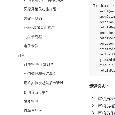
flowchart TD

买家秀相关功能介绍？
    auditQ
    openDeta
营销与促销
    decisio
商品+装修页面推广
    notifyR
    decisio
礼品卡流程
    notifySup
    decisi
电子卡券
    create
订单
    initSe
    grantA
订单管理-全部订单
    bindRo
如何管理积分订单？
用户如何发起售后申请以及后台操作流程
步骤说明：
如何导出订单？
审核员在
发货管理
审核员核
订单与配送
审核员作