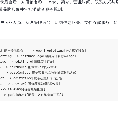
录后台后，对店铺名称、Logo、简介、营业时间、联系方式与
造品牌形象并告知消费者服务规则。
户运营人员、商户管理后台、店铺信息服务、文件存储服务、C
ck([商户登录后台]) --> openShopSetting[进入店铺设置]

pSetting --> editNameLogo[编辑店铺名称与Logo]

eLogo --> editIntro[编辑店铺简介]

ro --> editHours[配置营业时间或营业日]

urs --> editContact[维护客服电话与地址等联系方式]

tact --> editNotice[发布或更新店铺公告]

ice --> previewC[可选预览C端展示效果]

C --> saveShop[保存店铺配置]
