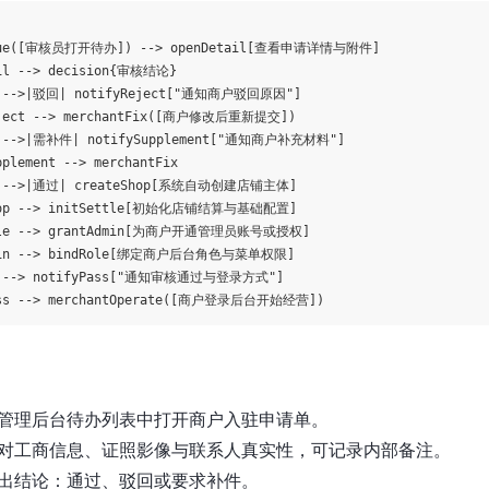
ueue([审核员打开待办]) --> openDetail[查看申请详情与附件]

il --> decision{审核结论}

n -->|驳回| notifyReject["通知商户驳回原因"]

eject --> merchantFix([商户修改后重新提交])

n -->|需补件| notifySupplement["通知商户补充材料"]

plement --> merchantFix

on -->|通过| createShop[系统自动创建店铺主体]

Shop --> initSettle[初始化店铺结算与基础配置]

ttle --> grantAdmin[为商户开通管理员账号或授权]

dmin --> bindRole[绑定商户后台角色与菜单权限]

le --> notifyPass["通知审核通过与登录方式"]

管理后台待办列表中打开商户入驻申请单。
对工商信息、证照影像与联系人真实性，可记录内部备注。
出结论：通过、驳回或要求补件。