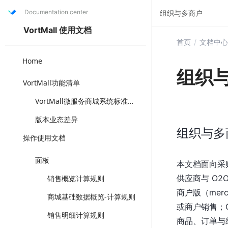
Documentation center
组织与多商户
VortMall 使用文档
首页
/
文档中心
Home
组织
VortMall功能清单
VortMall微服务商城系统标准版功能清单（打“✅”为套餐固定功能，可直接选用成熟方案，“可选配”为可另升级叠加版本功能，注店铺体系与门店体系为互斥功能体系）
版本业态差异
组织与多
操作使用文档
面板
本文档面向采购
供应商与 O2
销售概览计算规则
商户版（mer
商城基础数据概览-计算规则
或商户销售；O
销售明细计算规则
商品、订单与