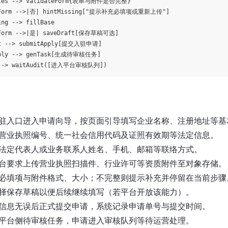
iles --> validateForm{表单与附件是否完整}

teForm -->|否| hintMissing["提示补充必填项或重新上传"]

ng --> fillBase

eForm -->|是| saveDraft[保存草稿可选]

ft --> submitApply[提交入驻申请]

pply --> genTask[生成待审核任务]

驻入口进入申请向导，按页面引导填写企业名称、注册地址等基
营业执照编号、统一社会信用代码及证照有效期等法定信息。
法定代表人或业务联系人姓名、手机、邮箱等联络方式。
台要求上传营业执照扫描件、行业许可等资质附件至对象存储。
必填项与附件格式、大小；不完整则提示补充并停留在当前步骤
择保存草稿以便后续继续填写（若平台开放该能力）。
信息无误后正式提交申请，系统记录申请单号与提交时间。
平台侧待审核任务，申请进入审核队列等待运营处理。