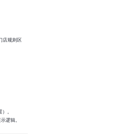
门店规则区
置）。
展示逻辑。