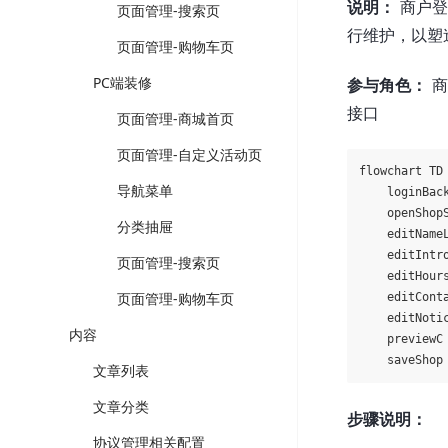
说明：
商户登
页面管理-搜索页
行维护，以塑
页面管理-购物车页
PC端装修
参与角色：
商
接口
页面管理-商城首页
页面管理-自定义活动页
flowchart TD

导航菜单
    loginBa
    openSho
分类抽屉
    editNam
    editInt
页面管理-搜索页
    editHo
页面管理-购物车页
    editCon
    editNot
内容
    preview
文章列表
文章分类
步骤说明：
协议管理相关配置