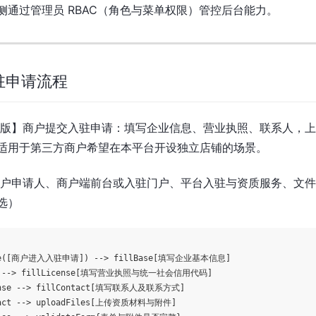
侧通过管理员 RBAC（角色与菜单权限）管控后台能力。
入驻申请流程
版】商户提交入驻申请：填写企业信息、营业执照、联系人，上
适用于第三方商户希望在本平台开设独立店铺的场景。
户申请人、商户端前台或入驻门户、平台入驻与资质服务、文件
选）
ode([商户进入入驻申请]) --> fillBase[填写企业基本信息]

se --> fillLicense[填写营业执照与统一社会信用代码]

ense --> fillContact[填写联系人及联系方式]

tact --> uploadFiles[上传资质材料与附件]
