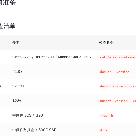
前准备
检查清单
要求
检查命令
CentOS 7+ / Ubuntu 20+ / Alibaba Cloud Linux 3
cat /etc/os-release
24.0+
docker --version
e
v2.20+
docker compose vers
1.28+
kubectl version --c
中间件 ECS ≥ 32G
free -h
中间件数据盘 ≥ 500G SSD
df -h