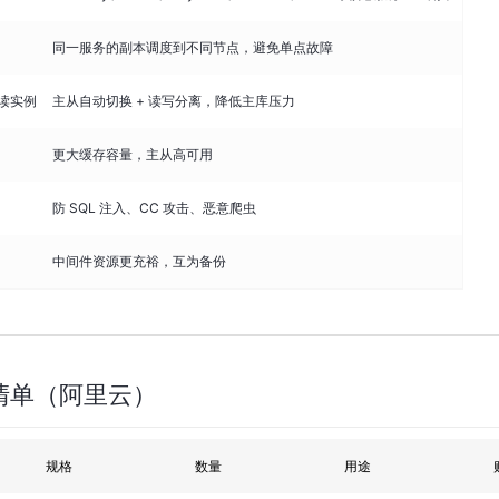
同一服务的副本调度到不同节点，避免单点故障
只读实例
主从自动切换 + 读写分离，降低主库压力
更大缓存容量，主从高可用
防 SQL 注入、CC 攻击、恶意爬虫
中间件资源更充裕，互为备份
清单（阿里云）
规格
数量
用途