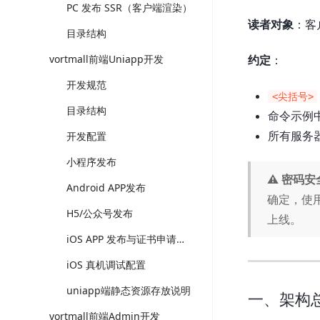
PC 发布 SSR（客户端渲染）
读者对象
：客
目录结构
vortmall前端Uniapp开发
约定
：
开发规范
<尖括号>
目录结构
命令示例
所有服务器默认
开发配置
小程序发布
⚠ 密码安
Android APP发布
确定，使用
H5/公众号发布
上线。
iOS APP 发布与证书申请指南
iOS 真机调试配置
uniapp端静态资源存放说明
一、架构
vortmall前端Admin开发