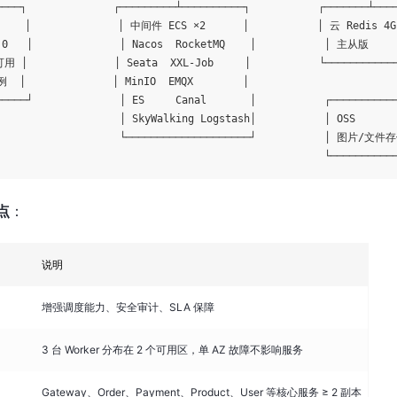
────┐              ┌─────────┴──────────┐           ┌───────┴────
    │              │ 中间件 ECS ×2      │           │ 云 Redis 4G 
.0   │              │ Nacos  RocketMQ    │           │ 主从版     
用 │              │ Seata  XXL-Job     │           └────────────
 │              │ MinIO  EMQX        │

─────┘              │ ES     Canal       │           ┌───────────
                    │ SkyWalking Logstash│           │ OSS       
                    └────────────────────┘           │ 图片/文件存
点
：
说明
增强调度能力、安全审计、SLA 保障
3 台 Worker 分布在 2 个可用区，单 AZ 故障不影响服务
Gateway、Order、Payment、Product、User 等核心服务 ≥ 2 副本