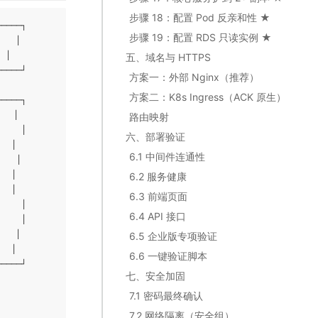
步骤 18：配置 Pod 反亲和性 ★
────┐

步骤 19：配置 RDS 只读实例 ★
   │

 │

五、域名与 HTTPS
────┘

方案一：外部 Nginx（推荐）
方案二：K8s Ingress（ACK 原生）
────┐

  │

路由映射
    │

六、部署验证
  │

6.1 中间件连通性
   │

  │

6.2 服务健康
  │

6.3 前端页面
    │

6.4 API 接口
    │

   │

6.5 企业版专项验证
 │

6.6 一键验证脚本
────┘

七、安全加固
7.1 密码最终确认
7.2 网络隔离（安全组）