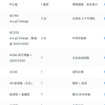
Pro 版
1 集群
增强调度、安全审计
8C16G
3 台
分布在 2 个可用区
ecs.g7.2xlarge
8C32G
ecs.g7.2xlarge，数据
2 台
中间件集群
盘 500G ESSD
4C8G 高可用版 +
1
主从自动切换
200G ESSD
2C4G
1
读写分离
4G 标准版（主从）
1
缓存 + 会话
标准型 + 低频型
1
图片/文件存储