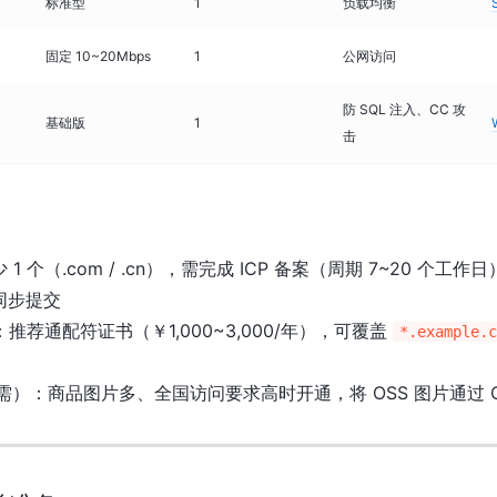
标准型
1
负载均衡
固定 10~20Mbps
1
公网访问
防 SQL 注入、CC 攻
基础版
1
击
 1 个（.com / .cn），需完成 ICP 备案（周期 7~20 个工
同步提交
：推荐通配符证书（￥1,000~3,000/年），可覆盖
*.example.c
需）：商品图片多、全国访问要求高时开通，将 OSS 图片通过 C