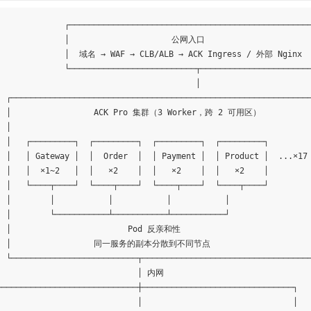
              ┌──────────────────────────────────────────────────
              │                     公网入口                      
              │  域名 → WAF → CLB/ALB → ACK Ingress / 外部 Nginx  
              └──────────────────────────┬───────────────────────
                                         │

  ┌──────────────────────────────────────────────────────────────
   │                 ACK Pro 集群（3 Worker，跨 2 可用区）           
  │                                                              
  │   ┌─────────┐  ┌─────────┐  ┌─────────┐  ┌─────────┐         
  │   │ Gateway │  │  Order  │  │ Payment │  │ Product │  ...×17 
  │   │  ×1~2   │  │   ×2    │  │   ×2    │  │   ×2    │         
  │   └────┬────┘  └────┬────┘  └────┬────┘  └────┬────┘         
  │        │           │           │           │                 
  │        └───────────┴───────────┴───────────┘                 
  │                        Pod 反亲和性                           
   │                 同一服务的副本分散到不同节点                      
  └──────────────────────────┬───────────────────────────────────
                             │ 内网

─────────────────────────────┼───────────────────────────────┐

                             │                               │
