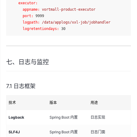
executor:
appname:
vortmall-product-executor
port:
9999
logpath:
/data/applogs/xxl-job/jobhandler
logretentiondays:
30
七、日志与监控
7.1 日志框架
技术
版本
用途
说
Logback
Spring Boot 内置
日志实现
日
SLF4J
Spring Boot 内置
日志门面
统一