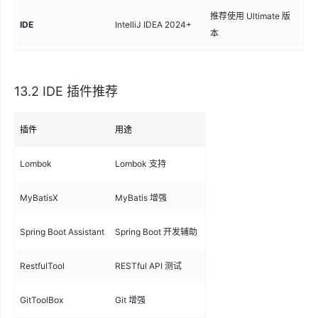
推荐使用 Ultimate 版
IDE
IntelliJ IDEA 2024+
本
13.2 IDE 插件推荐
插件
用途
Lombok
Lombok 支持
MyBatisX
MyBatis 增强
Spring Boot Assistant
Spring Boot 开发辅助
RestfulTool
RESTful API 测试
GitToolBox
Git 增强