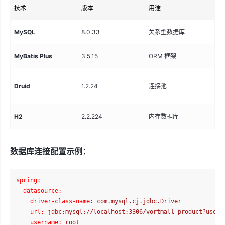
技术
版本
用途
配
MySQL
8.0.33
关系型数据库
主
MyBatis Plus
3.5.15
ORM 框架
数
数
Druid
1.2.24
连接池
监
H2
2.2.224
内存数据库
单
数据库连接配置示例：
spring:
datasource:
driver-class-name:
com.mysql.cj.jdbc.Driver
url:
jdbc:mysql://localhost:3306/vortmall_product?useUn
username:
root