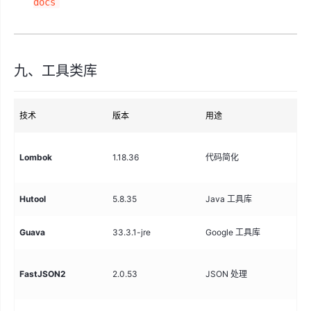
docs
九、工具类库
技术
版本
用途
说
自
Lombok
1.18.36
代码简化
ge
Hutool
5.8.35
Java 工具库
通
Guava
33.3.1-jre
Google 工具库
集
J
FastJSON2
2.0.53
JSON 处理
化