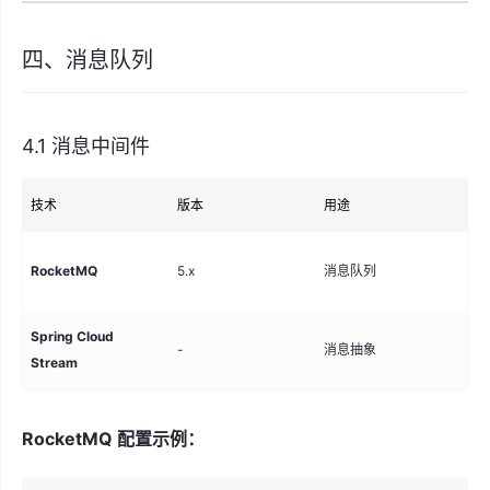
四、消息队列
4.1 消息中间件
技术
版本
用途
说
异
RocketMQ
5.x
消息队列
库
Spring Cloud
-
消息抽象
统
Stream
RocketMQ 配置示例：