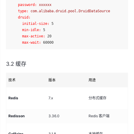
password:
xxxxxx
type:
com.alibaba.druid.pool.DruidDataSource
druid:
initial-size:
5
min-idle:
5
max-active:
20
max-wait:
60000
3.2 缓存
技术
版本
用途
说
会
Redis
7.x
分布式缓存
式
Redisson
3.36.0
Redis 客户端
分
二
Caffeine
3.1.8
本地缓存