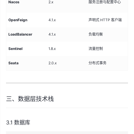
Nacos
2.x
服务注册与配置中心
理
OpenFeign
4.1.x
声明式 HTTP 客户端
服
LoadBalancer
4.1.x
负载均衡
客
Sentinel
1.8.x
流量控制
限
Seata
2.0.x
分布式事务
AT
三、数据层技术栈
3.1 数据库