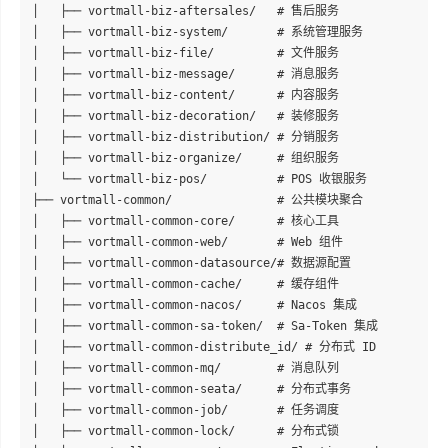
│   ├── vortmall-biz-aftersales/   # 售后服务

│   ├── vortmall-biz-system/       # 系统管理服务

│   ├── vortmall-biz-file/         # 文件服务

│   ├── vortmall-biz-message/      # 消息服务

│   ├── vortmall-biz-content/      # 内容服务

│   ├── vortmall-biz-decoration/   # 装修服务

│   ├── vortmall-biz-distribution/ # 分销服务

│   ├── vortmall-biz-organize/     # 组织服务

│   └── vortmall-biz-pos/          # POS 收银服务

├── vortmall-common/               # 公共模块聚合

│   ├── vortmall-common-core/      # 核心工具

│   ├── vortmall-common-web/       # Web 组件

│   ├── vortmall-common-datasource/# 数据源配置

│   ├── vortmall-common-cache/     # 缓存组件

│   ├── vortmall-common-nacos/     # Nacos 集成

│   ├── vortmall-common-sa-token/  # Sa-Token 集成

│   ├── vortmall-common-distribute_id/ # 分布式 ID

│   ├── vortmall-common-mq/        # 消息队列

│   ├── vortmall-common-seata/     # 分布式事务

│   ├── vortmall-common-job/       # 任务调度

│   ├── vortmall-common-lock/      # 分布式锁
