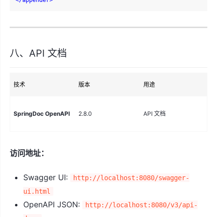
</
appender
>
八、API 文档
技术
版本
用途
说
Sw
SpringDoc OpenAPI
2.8.0
API 文档
Op
访问地址：
Swagger UI:
http://localhost:8080/swagger-
ui.html
OpenAPI JSON:
http://localhost:8080/v3/api-