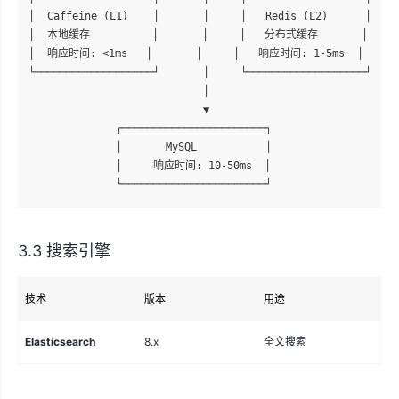
│  Caffeine (L1)    │       │     │   Redis (L2)      │

│  本地缓存          │       │     │   分布式缓存       │

│  响应时间: <1ms   │       │     │   响应时间: 1-5ms  │

└───────────────────┘       │     └───────────────────┘

                            │

                            ▼

              ┌───────────────────────┐

              │       MySQL           │

              │     响应时间: 10-50ms  │

3.3 搜索引擎
技术
版本
用途
说
Elasticsearch
8.x
全文搜索
商