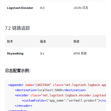
Logstash Encoder
8.0
JSON 日志
EL
7.2 链路追踪
技术
版本
用途
说
Skywalking
9.x
APM 系统
链
日志配置示例：
<
appender
name
=
"LOGSTASH"
class
=
"net.logstash.logback.appen
<
destination
>
localhost:5000
</
destination
>
<
encoder
class
=
"net.logstash.logback.encoder.LogstashEn
<
customFields
>
{"app_name":"vortmall-product"}
</
cust
</
encoder
>