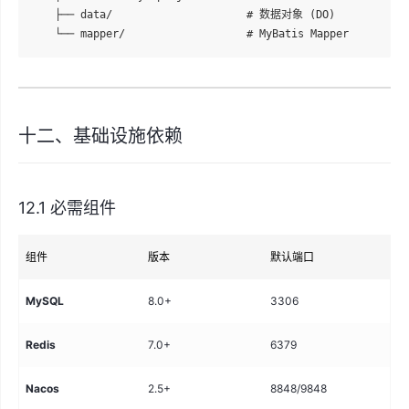
    ├── data/                     # 数据对象 (DO)

十二、基础设施依赖
12.1 必需组件
组件
版本
默认端口
用
MySQL
8.0+
3306
主
Redis
7.0+
6379
缓
Nacos
2.5+
8848/9848
注