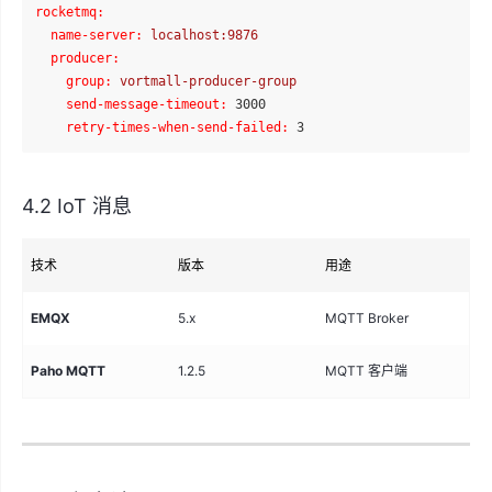
rocketmq:
name-server:
localhost:9876
producer:
group:
vortmall-producer-group
send-message-timeout:
3000
retry-times-when-send-failed:
3
4.2 IoT 消息
技术
版本
用途
说
EMQX
5.x
MQTT Broker
Io
Paho MQTT
1.2.5
MQTT 客户端
设