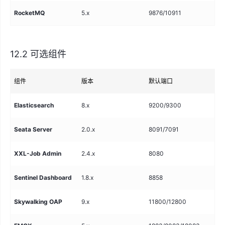
RocketMQ
5.x
9876/10911
消
12.2 可选组件
组件
版本
默认端口
用
Elasticsearch
8.x
9200/9300
全
Seata Server
2.0.x
8091/7091
分
XXL-Job Admin
2.4.x
8080
任
Sentinel Dashboard
1.8.x
8858
限
Skywalking OAP
9.x
11800/12800
链