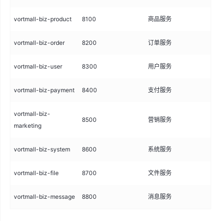
vortmall-biz-product
8100
商品服务
vortmall-biz-order
8200
订单服务
vortmall-biz-user
8300
用户服务
vortmall-biz-payment
8400
支付服务
vortmall-biz-
8500
营销服务
marketing
vortmall-biz-system
8600
系统服务
vortmall-biz-file
8700
文件服务
vortmall-biz-message
8800
消息服务