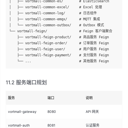
│   ├── vortmall-common-es/        # Elasticsearch

│   ├── vortmall-common-excel/     # Excel 处理

│   ├── vortmall-common-log/       # 日志组件

│   ├── vortmall-common-emqx/      # MQTT 集成

│   └── vortmall-common-outbox/    # Outbox 模式

└── vortmall-feign/                # Feign 客户端聚合

    ├── vortmall-feign-product/    # 商品服务 Feign

    ├── vortmall-feign-order/      # 订单服务 Feign

    ├── vortmall-feign-user/       # 用户服务 Feign

    ├── vortmall-feign-payment/    # 支付服务 Feign

11.2 服务端口规划
服务
端口
说明
vortmall-gateway
8080
API 网关
vortmall-auth
8081
认证服务