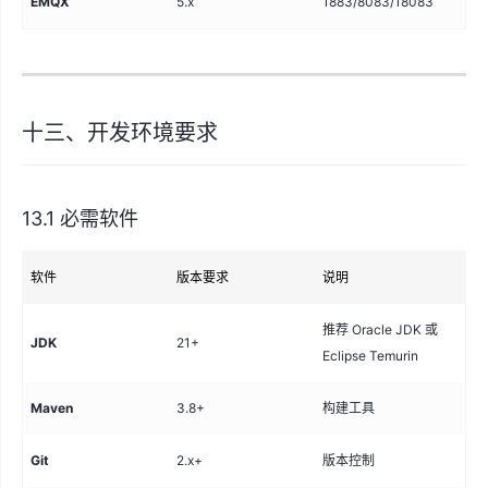
EMQX
5.x
1883/8083/18083
MQ
十三、开发环境要求
13.1 必需软件
软件
版本要求
说明
推荐 Oracle JDK 或
JDK
21+
Eclipse Temurin
Maven
3.8+
构建工具
Git
2.x+
版本控制