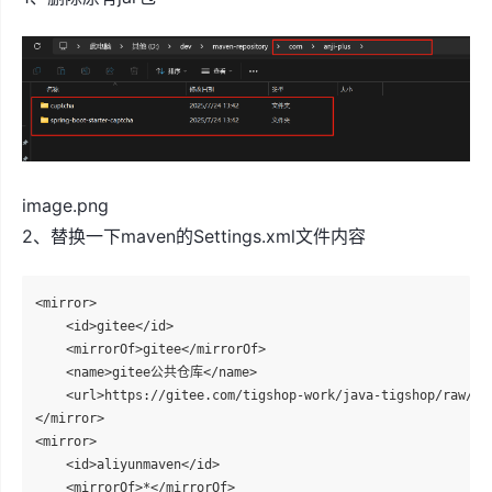
image.png
2、替换一下maven的Settings.xml文件内容
<mirror>

    <id>gitee</id>

    <mirrorOf>gitee</mirrorOf>

    <name>gitee公共仓库</name>

    <url>https://gitee.com/tigshop-work/java-tigshop/raw/mas
</mirror>

<mirror>

    <id>aliyunmaven</id>

    <mirrorOf>*</mirrorOf>
