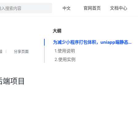
官网首页
文档中心
中文
输入搜索内容
大纲
为减少小程序打包体积，uniapp端静态资源存放在后端项目static.mini目录下
1.使用说明
接
分享页面
2.使用实例
后端项目