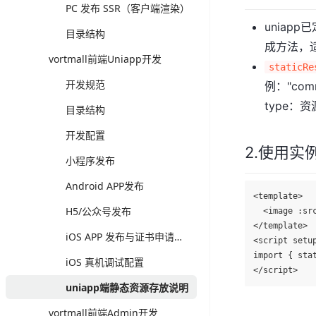
PC 发布 SSR（客户端渲染）
uniap
目录结构
成方法，
vortmall前端Uniapp开发
staticRe
开发规范
例："comm
type：资
目录结构
开发配置
2.使用实
小程序发布
Android APP发布
<template>

H5/公众号发布
  <image :sr
</template>

iOS APP 发布与证书申请指南
<script setup
import { stat
iOS 真机调试配置
uniapp端静态资源存放说明
vortmall前端Admin开发