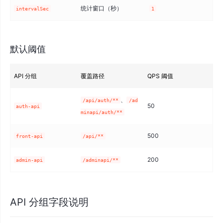
统计窗口（秒）
intervalSec
1
默认阈值
API 分组
覆盖路径
QPS 阈值
设
、
认
/api/auth/**
/ad
50
auth-api
破
minapi/auth/**
500
前
front-api
/api/**
200
管
admin-api
/adminapi/**
API 分组字段说明