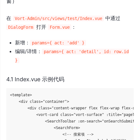
窗）
在
中通过
Vort-Admin/src/views/test/Index.vue
打开
：
DialogForm
Form.vue
新增：
params={ act: 'add' }
编辑/详情：
params={ act: 'detail', id: row.id
}
4.1 Index.vue 示例代码
<template>

    <div class="container">

        <div class="content-wrapper flex flex-wrap flex-col 
            <vort-card class="vort-surface" :title="pageTitl
                <SearchToolbar :on-search="onSearchSubmit" :
                    <SearchForm>

                        <!-- 搜索项 -->
