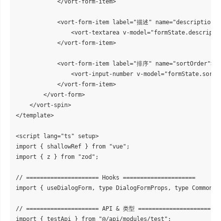
            </vort-form-item>

            <vort-form-item label="描述" name="description">

                <vort-textarea v-model="formState.descrip
            </vort-form-item>

            <vort-form-item label="排序" name="sortOrder">

                <vort-input-number v-model="formState.sortOr
            </vort-form-item>

        </vort-form>

    </vort-spin>

</template>

<script lang="ts" setup>

import { shallowRef } from "vue";

import { z } from "zod";

// ===================== Hooks =====================

import { useDialogForm, type DialogFormProps, type CommonFor
// ===================== API & 类型 =====================

import { testApi } from "@/api/modules/test";
