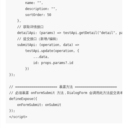
        name: "",

        description: "",

        sortOrder: 50

    },

    // 获取详情接口

    detailApi: (params) => testApi.getDetail("detail", param
    // 提交接口（新增/编辑）

    submitApi: (operation, data) =>

        testApi.update(operation, {

            ...data,

            id: props.params?.id

        })

});

// ===================== 暴露方法 =====================

// 必须暴露 onFormSubmit 方法，DialogForm 会调用此方法提交表单

defineExpose({

    onFormSubmit: onSubmit

});
