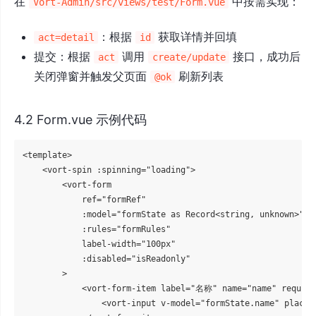
在
中按需实现：
Vort-Admin/src/views/test/Form.vue
：根据
获取详情并回填
act=detail
id
提交：根据
调用
接口，成功后
act
create/update
关闭弹窗并触发父页面
刷新列表
@ok
4.2 Form.vue 示例代码
<template>

    <vort-spin :spinning="loading">

        <vort-form

            ref="formRef"

            :model="formState as Record<string, unknown>"

            :rules="formRules"

            label-width="100px"

            :disabled="isReadonly"

        >

            <vort-form-item label="名称" name="name" required
                <vort-input v-model="formState.name" plac