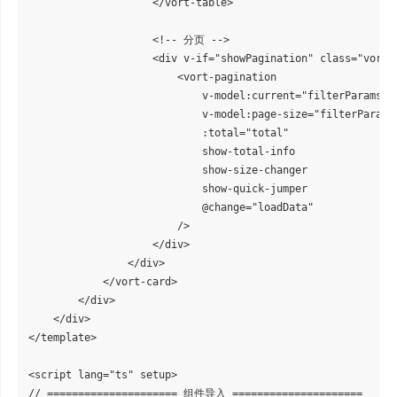
                    </vort-table>

                    <!-- 分页 -->

                    <div v-if="showPagination" class="vort-p
                        <vort-pagination

                            v-model:current="filterParams.pa
                            v-model:page-size="filterParams.
                            :total="total"

                            show-total-info

                            show-size-changer

                            show-quick-jumper

                            @change="loadData"

                        />

                    </div>

                </div>

            </vort-card>

        </div>

    </div>

</template>

<script lang="ts" setup>

// ===================== 组件导入 =====================
