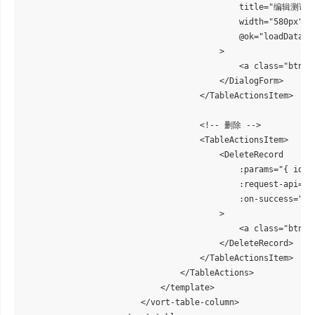
                                            title="编辑测试"

                                            width="580px"

                                            @ok="loadData"

                                        >

                                            <a class="btn-l
                                        </DialogForm>

                                    </TableActionsItem>

                                    <!-- 删除 -->

                                    <TableActionsItem>

                                        <DeleteRecord

                                            :params="{ id: r
                                            :request-api="te
                                            :on-success="loa
                                        >

                                            <a class="btn-l
                                        </DeleteRecord>

                                    </TableActionsItem>

                                </TableActions>

                            </template>

                        </vort-table-column>
