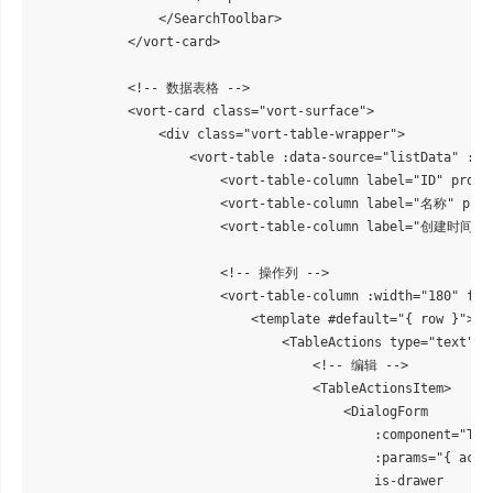
                </SearchToolbar>

            </vort-card>

            <!-- 数据表格 -->

            <vort-card class="vort-surface">

                <div class="vort-table-wrapper">

                    <vort-table :data-source="listData" :loa
                        <vort-table-column label="ID" prop="
                        <vort-table-column label="名称" prop=
                        <vort-table-column label="创建时间" pr
                        <!-- 操作列 -->

                        <vort-table-column :width="180" fix
                            <template #default="{ row }">

                                <TableActions type="text" :d
                                    <!-- 编辑 -->

                                    <TableActionsItem>

                                        <DialogForm

                                            :component="Test
                                            :params="{ act: 
                                            is-drawer
