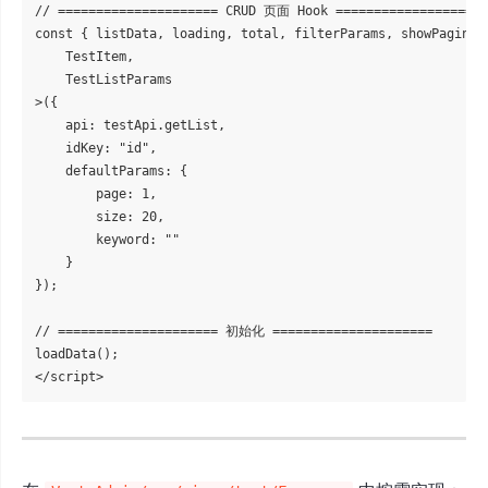
// ===================== CRUD 页面 Hook =====================
const { listData, loading, total, filterParams, showPaginat
    TestItem,

    TestListParams

>({

    api: testApi.getList,

    idKey: "id",

    defaultParams: {

        page: 1,

        size: 20,

        keyword: ""

    }

});

// ===================== 初始化 =====================

loadData();
