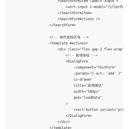
                        <SearchFormItem label="关键词">

                            <vort-input v-model="filterPa
                        </SearchFormItem>

                        <SearchFormActions />

                    </SearchForm>

                    <!-- 操作按钮区域 -->

                    <template #actions>

                        <div class="flex gap-2 flex-wrap">

                            <!-- 新增按钮 -->

                            <DialogForm

                                :component="TestForm"

                                :params="{ act: 'add' }"

                                is-drawer

                                title="新增测试"

                                width="580px"

                                @ok="loadData"

                            >

                                <vort-button variant="prima
                            </DialogForm>

                        </div>

                    </template>
