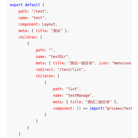
export
default
 {

path
: 
"/test"
,

name
: 
"test"
,

component
: 
Layout
,

meta
: { 
title
: 
"测试"
 },

children
: [

        {

path
: 
""
,

name
: 
"testDir"
,

meta
: { 
title
: 
"测试一级目录"
, 
icon
: 
"menu/xxx"
 }
redirect
: 
"/test/list"
,

children
: [

                {

path
: 
"list"
,

name
: 
"testManage"
,

meta
: { 
title
: 
"测试二级目录"
 },

component
: 
() =>
import
(
"@/views/test/I
                }

            ]

        }

    ]
