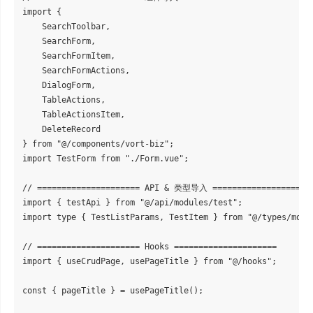
import {

    SearchToolbar,

    SearchForm,

    SearchFormItem,

    SearchFormActions,

    DialogForm,

    TableActions,

    TableActionsItem,

    DeleteRecord

} from "@/components/vort-biz";

import TestForm from "./Form.vue";

// ===================== API & 类型导入 =====================
import { testApi } from "@/api/modules/test";

import type { TestListParams, TestItem } from "@/types/modul
// ===================== Hooks =====================

import { useCrudPage, usePageTitle } from "@/hooks";

const { pageTitle } = usePageTitle();
