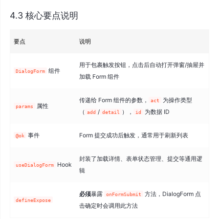
4.3 核心要点说明
要点
说明
用于包裹触发按钮，点击后自动打开弹窗/抽屉并
组件
DialogForm
加载 Form 组件
传递给 Form 组件的参数，
为操作类型
act
属性
params
（
/
），
为数据 ID
add
detail
id
事件
Form 提交成功后触发，通常用于刷新列表
@ok
封装了加载详情、表单状态管理、提交等通用逻
Hook
useDialogForm
辑
必须
暴露
方法，DialogForm 点
onFormSubmit
defineExpose
击确定时会调用此方法