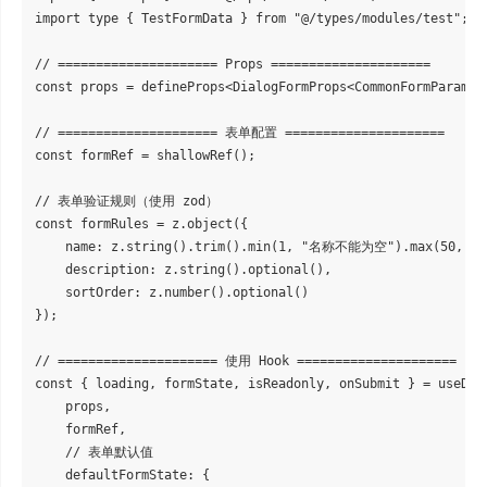
import type { TestFormData } from "@/types/modules/test";

// ===================== Props =====================

const props = defineProps<DialogFormProps<CommonFormParams>>
// ===================== 表单配置 =====================

const formRef = shallowRef();

// 表单验证规则（使用 zod）

const formRules = z.object({

    name: z.string().trim().min(1, "名称不能为空").max(50,
    description: z.string().optional(),

    sortOrder: z.number().optional()

});

// ===================== 使用 Hook =====================

const { loading, formState, isReadonly, onSubmit } = useDial
    props,

    formRef,

    // 表单默认值

    defaultFormState: {
