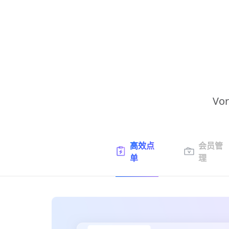
Vo
高效点
会员管
单
理