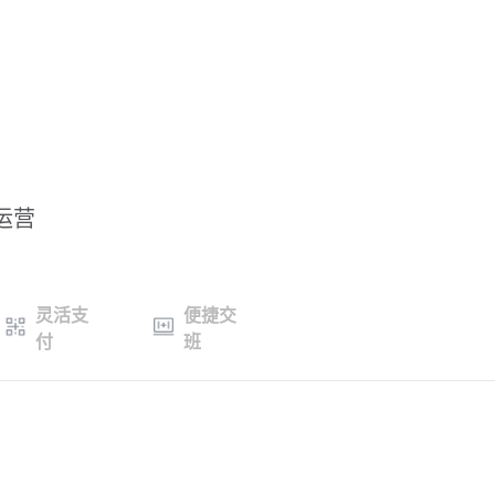
效运营
灵活支
便捷交
付
班