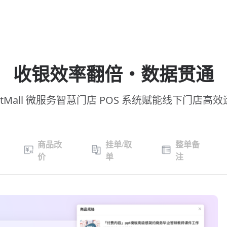
收银效率翻倍・数据贯通
rtMall 微服务智慧门店 POS 系统赋能线下门店高
商品改
挂单/取
整单备
价
单
注