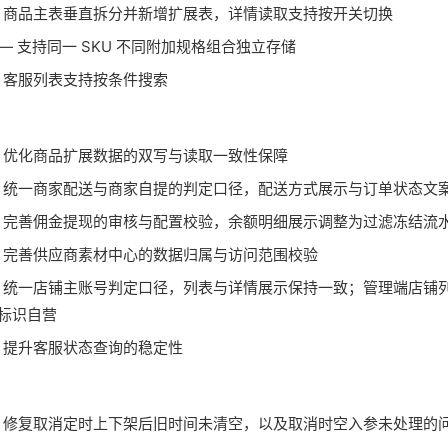
 商品主表垂直拆分并新增扩展表，详情读取支持按开关切换
— 支持同一 SKU 不同附加规格组合独立存储
 客服列表支持按条件搜索
 优化商品扩展数据的双写与读取一致性保障
 统一商家配送与商家自提的判定口径，配送方式展示与订单状态文
 完善佣金提现的审核与配置校验，余额明细展示调整为过滤冻结流
 完善供应商素材中心的数据归属与访问范围校验
 统一店铺主账号判定口径，列表与详情展示保持一致；管理端店铺
标识自营
 提升客服状态查询的稳定性
 修复取消定时上下架后旧时间未清空，以及取消时空入参未处理的