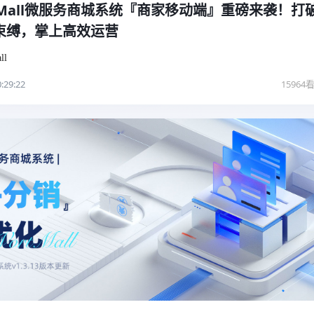
rtMall微服务商城系统『商家移动端』重磅来袭！打
束缚，掌上高效运营
ll
:29:22
15964