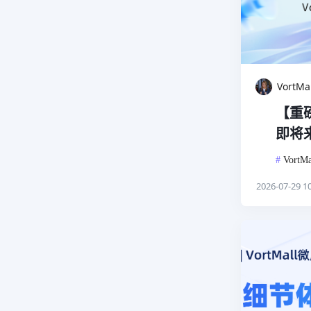
VortM
【重
即将
#
VortMa
2026-07-29 10