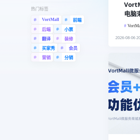
Vo
热门标签
电脑
VortMall
前端
#
VortMa
后端
小票
2026-08-06 20
翻译
装修
买家秀
会员
营销
分销