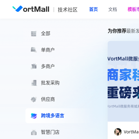
技术社区
首页
文档
模板
跨境多语言商城系统技术文章 - VortMall技术社区
为你推荐
最新
全部
第 1 页
第 2 页
第 3
单商户
多商户
批发采购
供应商
跨境多语言
VortM
智慧门店