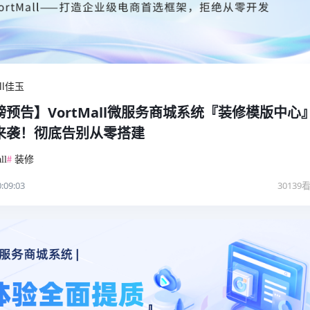
all佳玉
磅预告】VortMall微服务商城系统『装修模版中心
来袭！彻底告别从零搭建
ll
#
装修
:09:03
30139