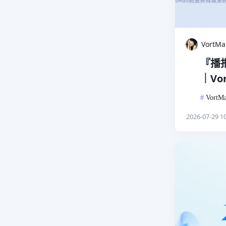
VortM
『播报
｜Vo
#
VortMa
2026-07-29 10