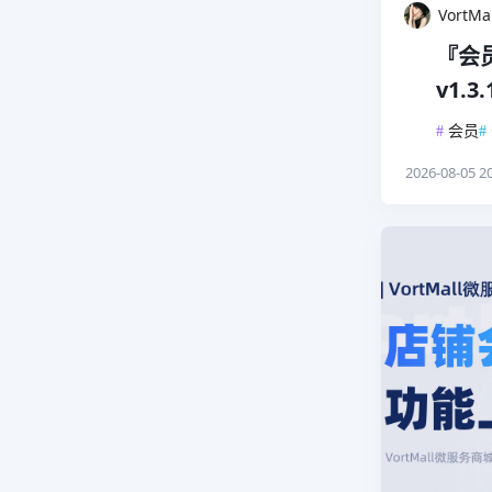
VortM
『会员
v1.
#
会员
#
2026-08-05 20