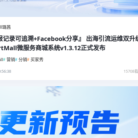
all璐茜
记录可追溯+Facebook分享』 出海引流运维双升
rtMall微服务商城系统v1.3.12正式发布
ll
#
营销
#
分销
#
买家秀
:56:38
15708