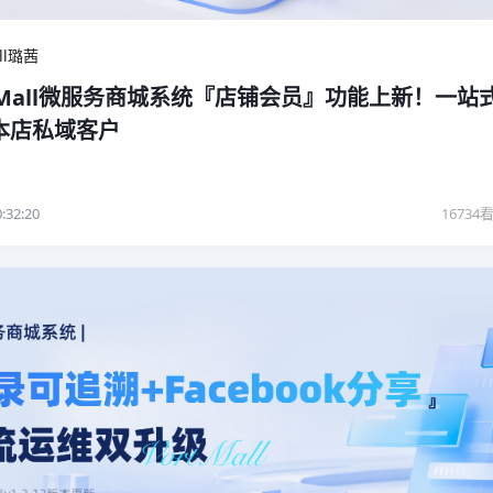
all璐茜
rtMall微服务商城系统『店铺会员』功能上新！一站
本店私域客户
:32:20
16734