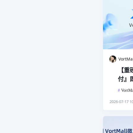
VortM
【重磅
付』
#
VortMa
2026-07-17 10