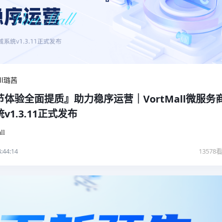
all璐茜
节体验全面提质』助力稳序运营｜VortMall微服务
v1.3.11正式发布
ll
:44:14
13578