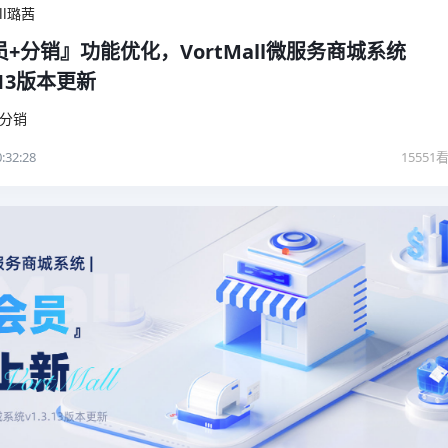
all璐茜
+分销』功能优化，VortMall微服务商城系统
3.13版本更新
分销
:32:28
15551