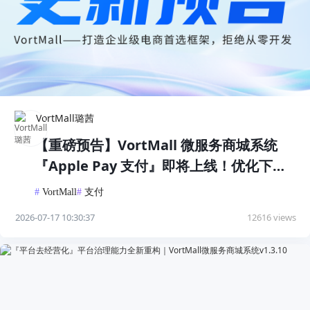
VortMall璐茜
【重磅预告】VortMall 微服务商城系统
『Apple Pay 支付』即将上线！优化下单
体验，提升成交转化
#
VortMall
#
支付
2026-07-17 10:30:37
12616 views