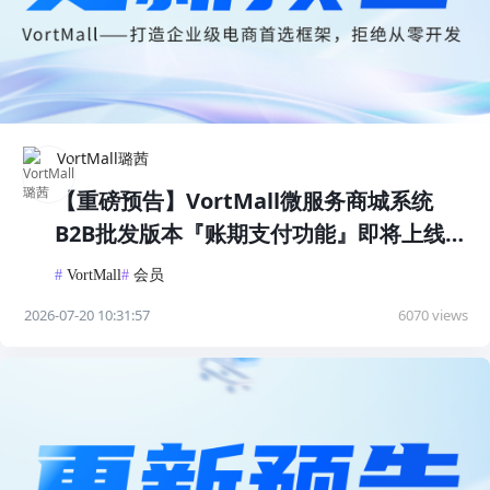
VortMall璐茜
【重磅预告】VortMall微服务商城系统
B2B批发版本『账期支付功能』即将上线，
企业授信支付更高效！
#
VortMall
#
会员
2026-07-20 10:31:57
6070 views