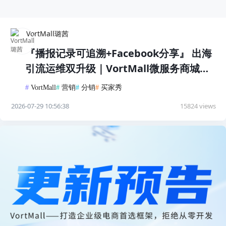
VortMall璐茜
『播报记录可追溯+Facebook分享』 出海
引流运维双升级｜VortMall微服务商城系
统v1.3.12正式发布
#
VortMall
#
营销
#
分销
#
买家秀
2026-07-29 10:56:38
15824 views