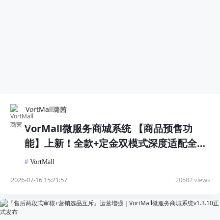
VortMall璐茜
VorMall微服务商城系统 【商品预售功
能】上新！全款+定金双模式深度适配全行
业经营需求
#
VortMall
2026-07-16 15:21:57
20582 views