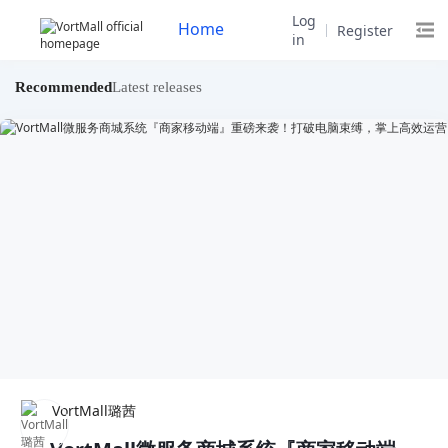
Log
Home
Register
in
VortMall Tech Community - Open Source Java Microservice Mall System Forum
Recommended
Latest releases
Page 1
Page 2
Page 3
Next page
VortMall璐茜