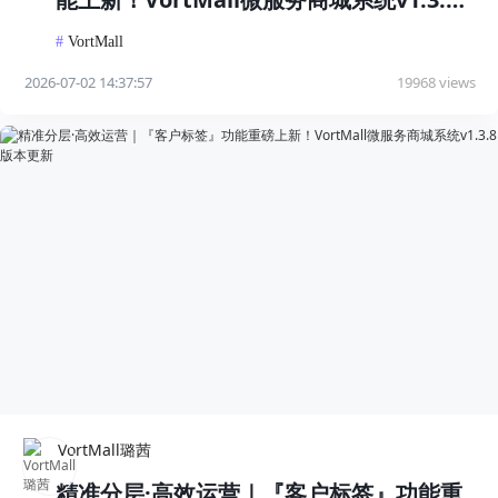
版本发布
#
VortMall
2026-07-02 14:37:57
19968 views
VortMall璐茜
精准分层·高效运营｜『客户标签』功能重