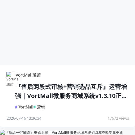
VortMall璐茜
『售后两段式审核+营销选品互斥』运营增
强｜VortMall微服务商城系统v1.3.10正式
发布
#
VortMall
#
营销
2026-07-16 13:36:34
17672 views