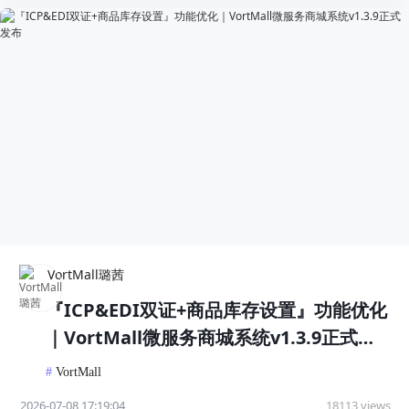
VortMall璐茜
『ICP&EDI双证+商品库存设置』功能优化
｜VortMall微服务商城系统v1.3.9正式发
布
#
VortMall
2026-07-08 17:19:04
18113 views