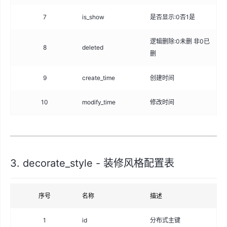
7
is_show
是否显示:0否1是
tin
逻辑删除:0未删 非0已
8
deleted
int
删
9
create_time
创建时间
da
10
modify_time
修改时间
da
3. decorate_style - 装修风格配置表
序号
名称
描述
类
1
id
分布式主键
big