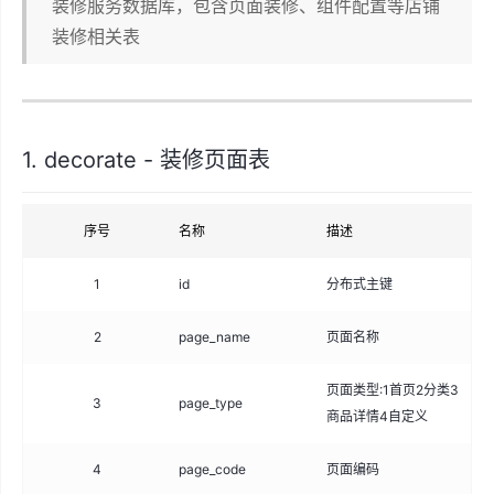
装修服务数据库，包含页面装修、组件配置等店铺
装修相关表
1. decorate - 装修页面表
序号
名称
描述
类
1
id
分布式主键
big
2
page_name
页面名称
va
页面类型:1首页2分类3
3
page_type
tin
商品详情4自定义
4
page_code
页面编码
var