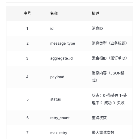
序号
名称
描述
类
1
id
消息ID
var
2
message_type
消息类型（业务标识）
var
3
aggregate_id
聚合根ID（如订单ID）
big
消息内容（JSON格
4
payload
tex
式）
状态：0-待处理 1-处
5
status
tin
理中 2-成功 3-失败
6
retry_count
重试次数
int
7
max_retry
最大重试次数
int