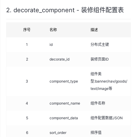
2. decorate_component - 装修组件配置表
序号
名称
描述
类
1
id
分布式主键
big
2
decorate_id
装修页面ID
big
组件类
3
component_type
型:banner/nav/goods/
var
text/image等
4
component_name
组件名称
va
5
component_data
组件配置数据JSON
tex
6
sort_order
排序值
int