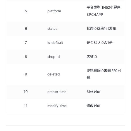
平台类型:1H52小程序
5
platform
tin
3PC4APP
6
status
状态:0草稿1已发布
tin
7
is_default
是否默认:0否1是
tin
8
shop_id
店铺ID
big
逻辑删除:0未删 非0已
9
deleted
int
删
10
create_time
创建时间
da
11
modify_time
修改时间
da