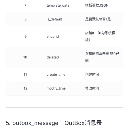
7
template_data
模板数据JSON
tex
8
is_default
是否默认:0否1是
tin
店铺ID（0为系统模
9
shop_id
big
板）
逻辑删除:0未删 非0已
10
deleted
int
删
11
create_time
创建时间
da
12
modify_time
修改时间
da
5. outbox_message - OutBox消息表