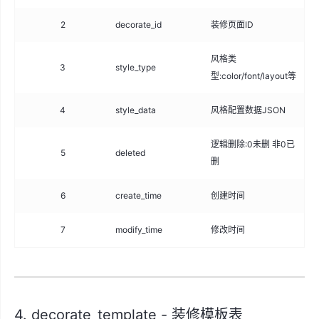
2
decorate_id
装修页面ID
big
风格类
3
style_type
var
型:color/font/layout等
4
style_data
风格配置数据JSON
tex
逻辑删除:0未删 非0已
5
deleted
int
删
6
create_time
创建时间
da
7
modify_time
修改时间
da
4. decorate_template - 装修模板表