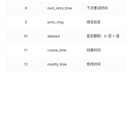
8
next_retry_time
下次重试时间
da
9
error_msg
错误信息
var
10
deleted
是否删除：0-否 1-是
tin
11
create_time
创建时间
da
12
modify_time
修改时间
da