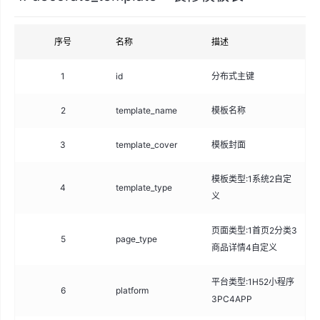
序号
名称
描述
类
1
id
分布式主键
big
2
template_name
模板名称
va
3
template_cover
模板封面
va
模板类型:1系统2自定
4
template_type
tin
义
页面类型:1首页2分类3
5
page_type
tin
商品详情4自定义
平台类型:1H52小程序
6
platform
tin
3PC4APP